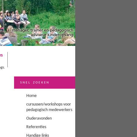
ws
ogs.
snel zoeken
Home
cursussen/workshops voor
pedagogisch medewerkers
Ouderavonden
Referenties
Handige links