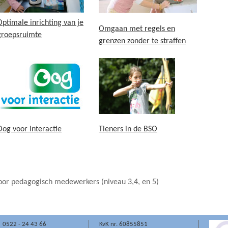
Optimale inrichting van je
Omgaan met regels en
groepsruimte
grenzen zonder te straffen
O
og voor Interactie
Tieners in de BSO
or pedagogisch medewerkers (niveau 3,4, en 5)
 0522 - 24 43 66
KvK nr. 60855851