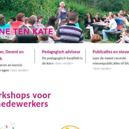
ner, Docent en
Pedagogisch adviseur
Publicaties en nieu
De pedagogisch kwaliteit is
Lees de meest recente
h
de kern
nieuwspublicaties of bl
<lees verder>
reren en kennis
<lees verder>
dragen
<lees verder>
rkshops voor
medewerkers