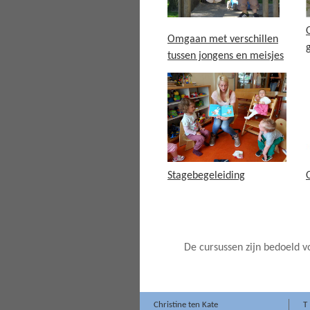
Omgaan met verschillen
tussen jongens en meisjes
Stagebegeleiding
De cursussen zijn bedoeld vo
Christine ten Kate
T