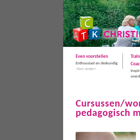
Even voorstellen
Trai
Enthousiast en deskundig
Coac
<lees verder>
Inspi
over
Cursussen/wo
pedagogisch 